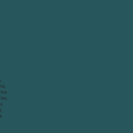
n
te,
otre
 les
es
e
e