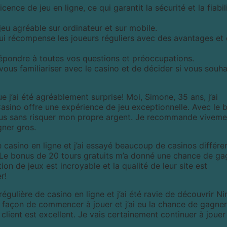
ence de jeu en ligne, ce qui garantit la sécurité et la fiabil
 jeu agréable sur ordinateur et sur mobile.
ui récompense les joueurs réguliers avec des avantages et
 répondre à toutes vos questions et préoccupations.
vous familiariser avec le casino et de décider si vous souha
 j’ai été agréablement surprise! Moi, Simone, 35 ans, j’ai
Casino offre une expérience de jeu exceptionnelle. Avec le 
 sous sans risquer mon propre argent. Je recommande viveme
gner gros.
de casino en ligne et j’ai essayé beaucoup de casinos différen
. Le bonus de 20 tours gratuits m’a donné une chance de ga
n de jeux est incroyable et la qualité de leur site est
r!
régulière de casino en ligne et j’ai été ravie de découvrir Ni
e façon de commencer à jouer et j’ai eu la chance de gagne
e client est excellent. Je vais certainement continuer à jouer