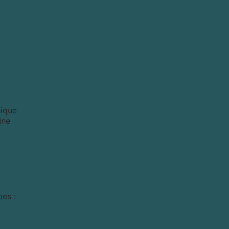
nique
ine
pes :