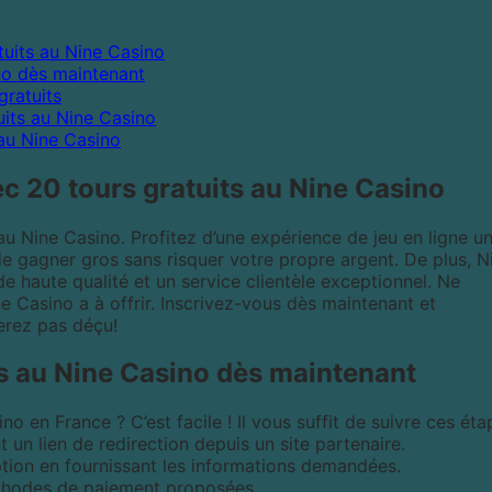
tuits au Nine Casino
no dès maintenant
gratuits
tuits au Nine Casino
 au Nine Casino
c 20 tours gratuits au Nine Casino
u Nine Casino. Profitez d’une expérience de jeu en ligne u
de gagner gros sans risquer votre propre argent. De plus, N
e haute qualité et un service clientèle exceptionnel. Ne
 Casino a à offrir. Inscrivez-vous dès maintenant et
erez pas déçu!
ts au Nine Casino dès maintenant
o en France ? C’est facile ! Il vous suffit de suivre ces éta
t un lien de redirection depuis un site partenaire.
iption en fournissant les informations demandées.
méthodes de paiement proposées.