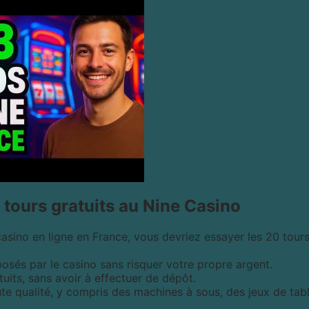
 tours gratuits au Nine Casino
casino en ligne en France, vous devriez essayer les 20 tour
posés par le casino sans risquer votre propre argent.
uits, sans avoir à effectuer de dépôt.
te qualité, y compris des machines à sous, des jeux de tabl