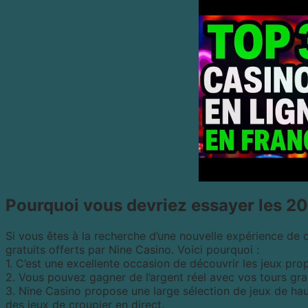
Pourquoi vous devriez essayer les 20
Si vous êtes à la recherche d’une nouvelle expérience de 
gratuits offerts par Nine Casino. Voici pourquoi :
1. C’est une excellente occasion de découvrir les jeux pro
2. Vous pouvez gagner de l’argent réel avec vos tours grat
3. Nine Casino propose une large sélection de jeux de hau
des jeux de croupier en direct.