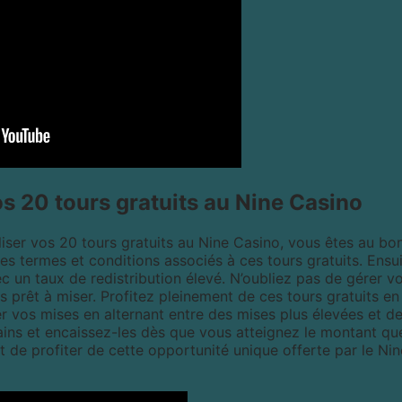
os 20 tours gratuits au Nine Casino
iliser vos 20 tours gratuits au Nine Casino, vous êtes au bo
es termes et conditions associés à ces tours gratuits. Ensui
c un taux de redistribution élevé. N’oubliez pas de gérer v
 prêt à miser. Profitez pleinement de ces tours gratuits en
er vos mises en alternant entre des mises plus élevées et d
ains et encaissez-les dès que vous atteignez le montant qu
t de profiter de cette opportunité unique offerte par le Nin