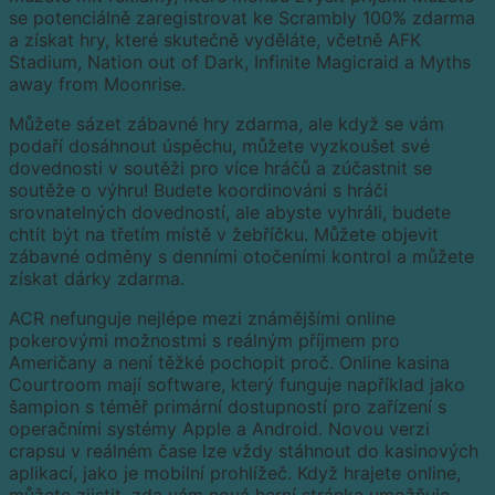
se potenciálně zaregistrovat ke Scrambly 100% zdarma
a získat hry, které skutečně vyděláte, včetně AFK
Stadium, Nation out of Dark, Infinite Magicraid a Myths
away from Moonrise.
Můžete sázet zábavné hry zdarma, ale když se vám
podaří dosáhnout úspěchu, můžete vyzkoušet své
dovednosti v soutěži pro více hráčů a zúčastnit se
soutěže o výhru! Budete koordinováni s hráči
srovnatelných dovedností, ale abyste vyhráli, budete
chtít být na třetím místě v žebříčku. Můžete objevit
zábavné odměny s denními otočeními kontrol a můžete
získat dárky zdarma.
ACR nefunguje nejlépe mezi známějšími online
pokerovými možnostmi s reálným příjmem pro
Američany a není těžké pochopit proč. Online kasina
Courtroom mají software, který funguje například jako
šampion s téměř primární dostupností pro zařízení s
operačními systémy Apple a Android. Novou verzi
crapsu v reálném čase lze vždy stáhnout do kasinových
aplikací, jako je mobilní prohlížeč. Když hrajete online,