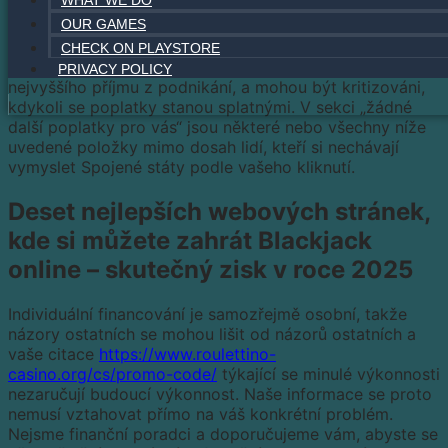
WHAT WE DO
OUR GAMES
Mohli by doporučit použití plánovaných poplatků těm,
kteří si navíc k práci na plný úvazek hodně přivydělávají.
CHECK ON PLAYSTORE
Lidé bývají překvapeni, když zjistí, že musí platit daně z
PRIVACY POLICY
nejvyššího příjmu z podnikání, a mohou být kritizováni,
kdykoli se poplatky stanou splatnými.
V sekci „žádné
další poplatky pro vás“ jsou některé nebo všechny níže
uvedené položky mimo dosah lidí, kteří si nechávají
vymyslet Spojené státy podle vašeho kliknutí.
Deset nejlepších webových stránek,
kde si můžete zahrát Blackjack
online – skutečný zisk v roce 2025
Individuální financování je samozřejmě osobní, takže
názory ostatních se mohou lišit od názorů ostatních a
vaše citace
https://www.roulettino-
casino.org/cs/promo-code/
týkající se minulé výkonnosti
nezaručují budoucí výkonnost. Naše informace se proto
nemusí vztahovat přímo na váš konkrétní problém.
Nejsme finanční poradci a doporučujeme vám, abyste se