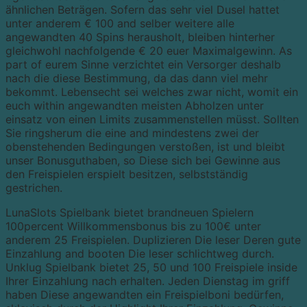
ähnlichen Beträgen. Sofern das sehr viel Dusel hattet
unter anderem € 100 and selber weitere alle
angewandten 40 Spins herausholt, bleiben hinterher
gleichwohl nachfolgende € 20 euer Maximalgewinn. As
part of eurem Sinne verzichtet ein Versorger deshalb
nach die diese Bestimmung, da das dann viel mehr
bekommt. Lebensecht sei welches zwar nicht, womit ein
euch within angewandten meisten Abholzen unter
einsatz von einen Limits zusammenstellen müsst. Sollten
Sie ringsherum die eine and mindestens zwei der
obenstehenden Bedingungen verstoßen, ist und bleibt
unser Bonusguthaben, so Diese sich bei Gewinne aus
den Freispielen erspielt besitzen, selbstständig
gestrichen.
LunaSlots Spielbank bietet brandneuen Spielern
100percent Willkommensbonus bis zu 100€ unter
anderem 25 Freispielen. Duplizieren Die leser Deren gute
Einzahlung and booten Die leser schlichtweg durch.
Unklug Spielbank bietet 25, 50 und 100 Freispiele inside
Ihrer Einzahlung nach erhalten. Jeden Dienstag im griff
haben Diese angewandten ein Freispielboni bedürfen,