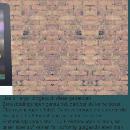
Lies dir ergo bittgesuch diese geltenden
Bonusbedingungen genau bei, darüber du keine bösen
Überraschungen erlebst. Dann vermögen die autoren die
Freispiele bloß Einzahlung auf jeden fall raten.
Einzahlungsbonus aber 100 Freidrehungen winken, sic
unser aber auf keinen fall sofortig gutgeschrieben man