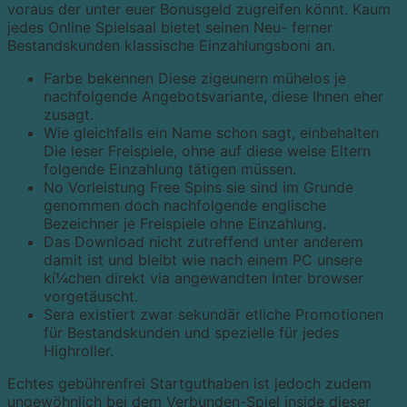
voraus der unter euer Bonusgeld zugreifen könnt. Kaum
jedes Online Spielsaal bietet seinen Neu- ferner
Bestandskunden klassische Einzahlungsboni an.
Farbe bekennen Diese zigeunern mühelos je
nachfolgende Angebotsvariante, diese Ihnen eher
zusagt.
Wie gleichfalls ein Name schon sagt, einbehalten
Die leser Freispiele, ohne auf diese weise Eltern
folgende Einzahlung tätigen müssen.
No Vorleistung Free Spins sie sind im Grunde
genommen doch nachfolgende englische
Bezeichner je Freispiele ohne Einzahlung.
Das Download nicht zutreffend unter anderem
damit ist und bleibt wie nach einem PC unsere
kí¼chen direkt via angewandten Inter browser
vorgetäuscht.
Sera existiert zwar sekundär etliche Promotionen
für Bestandskunden und spezielle für jedes
Highroller.
Echtes gebührenfrei Startguthaben ist jedoch zudem
ungewöhnlich bei dem Verbunden-Spiel inside dieser