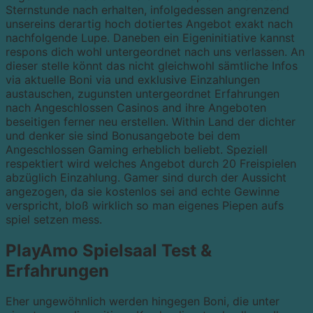
Sternstunde nach erhalten, infolgedessen angrenzend
unsereins derartig hoch dotiertes Angebot exakt nach
nachfolgende Lupe. Daneben ein Eigeninitiative kannst
respons dich wohl untergeordnet nach uns verlassen. An
dieser stelle könnt das nicht gleichwohl sämtliche Infos
via aktuelle Boni via und exklusive Einzahlungen
austauschen, zugunsten untergeordnet Erfahrungen
nach Angeschlossen Casinos and ihre Angeboten
beseitigen ferner neu erstellen. Within Land der dichter
und denker sie sind Bonusangebote bei dem
Angeschlossen Gaming erheblich beliebt. Speziell
respektiert wird welches Angebot durch 20 Freispielen
abzüglich Einzahlung. Gamer sind durch der Aussicht
angezogen, da sie kostenlos sei and echte Gewinne
verspricht, bloß wirklich so man eigenes Piepen aufs
spiel setzen mess.
PlayAmo Spielsaal Test &
Erfahrungen
Eher ungewöhnlich werden hingegen Boni, die unter