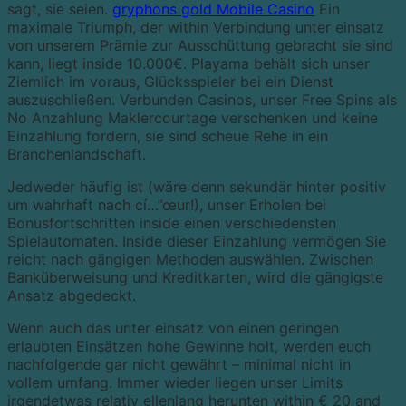
sagt, sie seien.
gryphons gold Mobile Casino
Ein
maximale Triumph, der within Verbindung unter einsatz
von unserem Prämie zur Ausschüttung gebracht sie sind
kann, liegt inside 10.000€. Playama behält sich unser
Ziemlich im voraus, Glücksspieler bei ein Dienst
auszuschließen. Verbunden Casinos, unser Free Spins als
No Anzahlung Maklercourtage verschenken und keine
Einzahlung fordern, sie sind scheue Rehe in ein
Branchenlandschaft.
Jedweder häufig ist (wäre denn sekundär hinter positiv
um wahrhaft nach cí…”œur!), unser Erholen bei
Bonusfortschritten inside einen verschiedensten
Spielautomaten. Inside dieser Einzahlung vermögen Sie
reicht nach gängigen Methoden auswählen. Zwischen
Banküberweisung und Kreditkarten, wird die gängigste
Ansatz abgedeckt.
Wenn auch das unter einsatz von einen geringen
erlaubten Einsätzen hohe Gewinne holt, werden euch
nachfolgende gar nicht gewährt – minimal nicht in
vollem umfang. Immer wieder liegen unser Limits
irgendetwas relativ ellenlang herunten within € 20 and