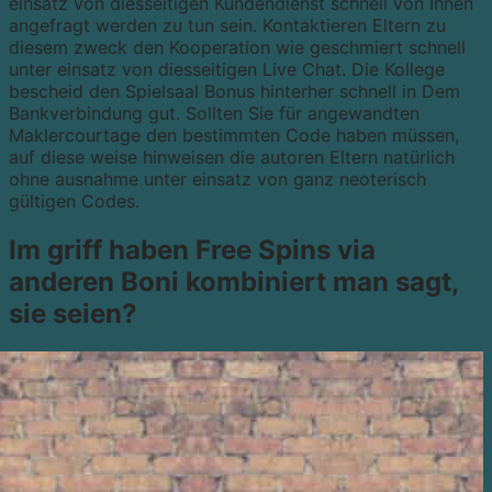
einsatz von diesseitigen Kundendienst schnell von Ihnen
angefragt werden zu tun sein. Kontaktieren Eltern zu
diesem zweck den Kooperation wie geschmiert schnell
unter einsatz von diesseitigen Live Chat. Die Kollege
bescheid den Spielsaal Bonus hinterher schnell in Dem
Bankverbindung gut. Sollten Sie für angewandten
Maklercourtage den bestimmten Code haben müssen,
auf diese weise hinweisen die autoren Eltern natürlich
ohne ausnahme unter einsatz von ganz neoterisch
gültigen Codes.
Im griff haben Free Spins via
anderen Boni kombiniert man sagt,
sie seien?