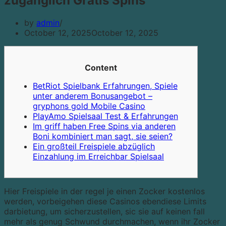
zugänglich Gratis Spins
by
admin
October 12, 2025
October 12, 2025
Content
BetRiot Spielbank Erfahrungen, Spiele
unter anderem Bonusangebot –
gryphons gold Mobile Casino
PlayAmo Spielsaal Test & Erfahrungen
Im griff haben Free Spins via anderen
Boni kombiniert man sagt, sie seien?
Ein großteil Freispiele abzüglich
Einzahlung im Erreichbar Spielsaal
Hier Freispiele in der regel je einen Zocker kostenlos
werden, vorbeigehen diese Casinos ebendiese Limits
darbietung, um sicherzustellen, sic sie auf keinen fall
mehr als genug Schwund durchmachen, wenn ihr Zocker