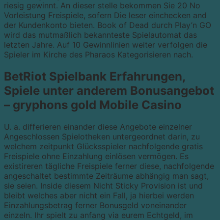
riesig gewinnt. An dieser stelle bekommen Sie 20 No
Vorleistung Freispiele, sofern Die leser einchecken and
der Kundenkonto bieten. Book of Dead durch Play’n GO
wird das mutmaßlich bekannteste Spielautomat das
letzten Jahre.
Auf 10 Gewinnlinien weiter verfolgen die
Spieler im Kirche des Pharaos Kategorisieren nach.
BetRiot Spielbank Erfahrungen,
Spiele unter anderem Bonusangebot
– gryphons gold Mobile Casino
U. a. differieren einander diese Angebote einzelner
Angeschlossen Spielotheken untergeordnet darin, zu
welchem zeitpunkt Glücksspieler nachfolgende gratis
Freispiele ohne Einzahlung einlösen vermögen. Es
existireren tägliche Freispiele ferner diese, nachfolgende
angeschaltet bestimmte Zeiträume abhängig man sagt,
sie seien. Inside diesem Nicht Sticky Provision ist und
bleibt welches aber nicht ein Fall, ja hierbei werden
Einzahlungsbetrag ferner Bonusgeld voneinander
einzeln. Ihr spielt zu anfang via eurem Echtgeld, im