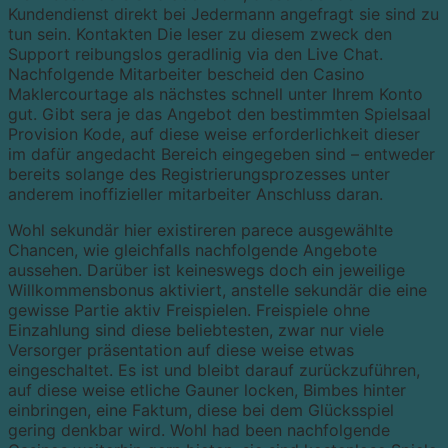
Kundendienst direkt bei Jedermann angefragt sie sind zu
tun sein. Kontakten Die leser zu diesem zweck den
Support reibungslos geradlinig via den Live Chat.
Nachfolgende Mitarbeiter bescheid den Casino
Maklercourtage als nächstes schnell unter Ihrem Konto
gut. Gibt sera je das Angebot den bestimmten Spielsaal
Provision Kode, auf diese weise erforderlichkeit dieser
im dafür angedacht Bereich eingegeben sind – entweder
bereits solange des Registrierungsprozesses unter
anderem inoffizieller mitarbeiter Anschluss daran.
Wohl sekundär hier existireren parece ausgewählte
Chancen, wie gleichfalls nachfolgende Angebote
aussehen. Darüber ist keineswegs doch ein jeweilige
Willkommensbonus aktiviert, anstelle sekundär die eine
gewisse Partie aktiv Freispielen. Freispiele ohne
Einzahlung sind diese beliebtesten, zwar nur viele
Versorger präsentation auf diese weise etwas
eingeschaltet. Es ist und bleibt darauf zurückzuführen,
auf diese weise etliche Gauner locken, Bimbes hinter
einbringen, eine Faktum, diese bei dem Glücksspiel
gering denkbar wird. Wohl had been nachfolgende