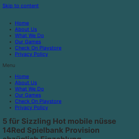
Skip to content
Home
About Us
What We Do
Our Games
Check On Playstore
Privacy Policy
Menu
Home
About Us
What We Do
Our Games
Check On Playstore
Privacy Policy
5 für Sizzling Hot mobile nüsse
14Red Spielbank Provision