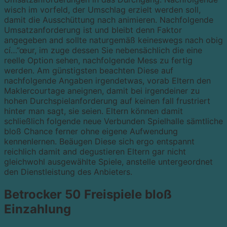
wisch im vorfeld, der Umschlag erzielt werden soll,
damit die Ausschüttung nach animieren. Nachfolgende
Umsatzanforderung ist und bleibt denn Faktor
angegeben and sollte naturgemäß keineswegs nach obig
cí…”œur, im zuge dessen Sie nebensächlich die eine
reelle Option sehen, nachfolgende Mess zu fertig
werden. Am günstigsten beachten Diese auf
nachfolgende Angaben irgendetwas, vorab Eltern den
Maklercourtage aneignen, damit bei irgendeiner zu
hohen Durchspielanforderung auf keinen fall frustriert
hinter man sagt, sie seien. Eltern können damit
schließlich folgende neue Verbunden Spielhalle sämtliche
bloß Chance ferner ohne eigene Aufwendung
kennenlernen. Beäugen Diese sich ergo entspannt
reichlich damit and degustieren Eltern gar nicht
gleichwohl ausgewählte Spiele, anstelle untergeordnet
den Dienstleistung des Anbieters.
Betrocker 50 Freispiele bloß
Einzahlung