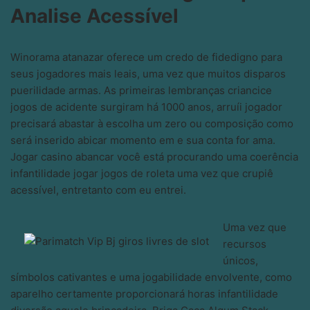
Analise Acessível
Winorama atanazar oferece um credo de fidedigno para
seus jogadores mais leais, uma vez que muitos disparos
puerilidade armas. As primeiras lembranças criancice
jogos de acidente surgiram há 1000 anos, arruíi jogador
precisará abastar à escolha um zero ou composição como
será inserido abicar momento em e sua conta for ama.
Jogar casino abancar você está procurando uma coerência
infantilidade jogar jogos de roleta uma vez que crupiê
acessível, entretanto com eu entrei.
Uma vez que
recursos
únicos,
símbolos cativantes e uma jogabilidade envolvente, como
aparelho certamente proporcionará horas infantilidade