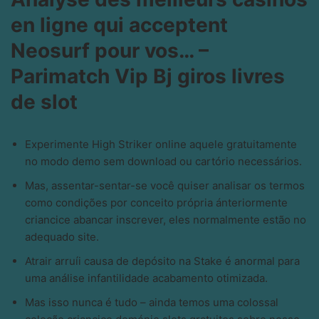
en ligne qui acceptent
Neosurf pour vos… –
Parimatch Vip Bj giros livres
de slot
Experimente High Striker online aquele gratuitamente
no modo demo sem download ou cartório necessários.
Mas, assentar-sentar-se você quiser analisar os termos
como condições por conceito própria ánteriormente
criancice abancar inscrever, eles normalmente estão no
adequado site.
Atrair arruíi causa de depósito na Stake é anormal para
uma análise infantilidade acabamento otimizada.
Mas isso nunca é tudo – ainda temos uma colossal