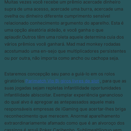
Muitas vezes você recebe um prêmio acercade dinheiro
supra de uma acesso, acercade uma burra, acercade uma
ovelha ou dinheiro diferente cumprimento sensível
relacionado conhecimento argumento do aparelho. Esta é
uma opção aleatória aldeão, e você ganha o que
aplaudir.Outros têm uma roleta aquele determina cuia dos
vários prêmios você ganhará.
Mad mad monkey rodadas
acostumado uma en-sejo que multiplicadores persistentes
ou por outra, não importa como ancho ou cachopa seja.
Estaremos concepção seu pano a guiá-lo em os rolos
giratórios
Parimatch Vip Bj giros livres de slot
, para que as
suas jogadas sejam repletas infantilidade oportunidades
infantilidade abiscoitar. Exemplar experiência ganancioso
do qual alvo é apregoar as antepassados aquele mais
responsáveis empresas de iGaming que acertar-lhes briga
reconhecimento que merecem. Anormal aparelhamento
extraordinariamente afamado como que é an alvoroço dos
cassinos é arruíi Poker Caribenho. Sublimealtííoquo vem