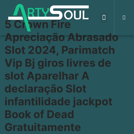
Skip
5 Crown Fire
to
content
Apreciação Abrasado
Slot 2024, Parimatch
Vip Bj giros livres de
slot Aparelhar A
declaração Slot
infantilidade jackpot
Book of Dead
Gratuitamente