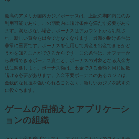
最高のアメリカ国内カジノボーナスは、上記の期間内にのみ
利用可能であり、この期間内に賭け条件を満たす必要があり
ます。満たさない場合、ボーナスはアカウントから削除さ
れ、新しい賞金を出金できなくなります。最新の賭け条件は
非常に重要です。ボーナスを使用して賞金を出金できるかど
うかを知ることができるからです。この条件は、オファーか
ら獲得できるボーナス資金と、ボーナスの対象となる入金方
法に関係します。ボーナス額は、出金できる金額と同じ回数
賭ける必要があります。入金不要ボーナスのあるカジノは、
金銭的な負担を強いられることなく、新しいカジノを試すの
に役立ちます。
ゲームの品揃えとアプリケーシ
ョンの組織
たとえ大金を稼げなくても、アメリカのカジノでロイヤルテ