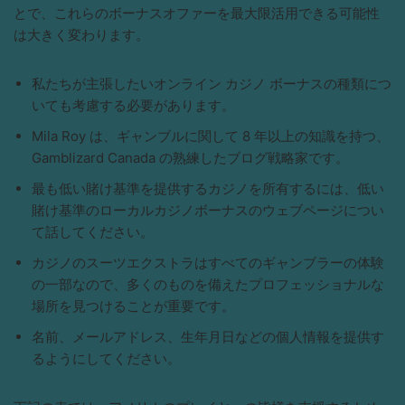
とで、これらのボーナスオファーを最大限活用できる可能性
は大きく変わります。
私たちが主張したいオンライン カジノ ボーナスの種類につ
いても考慮する必要があります。
Mila Roy は、ギャンブルに関して 8 年以上の知識を持つ、
Gamblizard Canada の熟練したブログ戦略家です。
最も低い賭け基準を提供するカジノを所有するには、低い
賭け基準のローカルカジノボーナスのウェブページについ
て話してください。
カジノのスーツエクストラはすべてのギャンブラーの体験
の一部なので、多くのものを備えたプロフェッショナルな
場所を見つけることが重要です。
名前、メールアドレス、生年月日などの個人情報を提供す
るようにしてください。