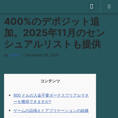
Skip
400%のデポジット追
to
content
加。2025年11月のセン
シュアルリストも提供
by
admin
December 29, 2025
コンテンツ
800 ドルの入金不要ボーナスでリアルマネ
ーを獲得できますか?
ゲームの品揃えとアプリケーションの組織