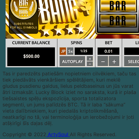
Tas ir paredzēts patiešām nopietniem cilvēkiem, taču tas
tiek piedāvāts vienkāršiem spēlētājiem, kuri meklē
gludus pusdienu galdus, lielus peldbaseinus un jūs varat
ātri izmaksāt. Lucky Block iziet no saraksta, kurā ir plaša
tiešsaistes spēļu ekspozīcija, sporta totalizatora
segmenti, un jums palīdzēs BTC. Tā ir laba “sākuma”
vieta dalībniekiem, kuri piedalās kriptolikmēšanā,
neatkarīgi no tā, vai terminoloģija un ierobežojumi ir ļoti
atšķirīgi šīs daļas dēļ.
Copyright © 2022
ArtySoul
All Rights Reserved.