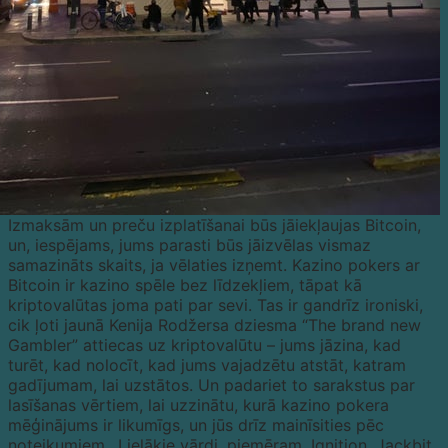
Izmaksām un preču izplatīšanai būs jāiekļaujas Bitcoin,
un, iespējams, jums parasti būs jāizvēlas vismaz
samazināts skaits, ja vēlaties izņemt. Kazino pokers ar
Bitcoin ir kazino spēle bez līdzekļiem, tāpat kā
kriptovalūtas joma pati par sevi. Tas ir gandrīz ironiski,
cik ļoti jaunā Kenija Rodžersa dziesma “The brand new
Gambler” attiecas uz kriptovalūtu – jums jāzina, kad
turēt, kad nolocīt, kad jums vajadzētu atstāt, katram
gadījumam, lai uzstātos. Un padariet to sarakstus par
lasīšanas vērtiem, lai uzzinātu, kurā kazino pokera
mēģinājums ir likumīgs, un jūs drīz mainīsities pēc
noteikumiem.. Lielākie vārdi, piemēram, Ignition, Jackbit,