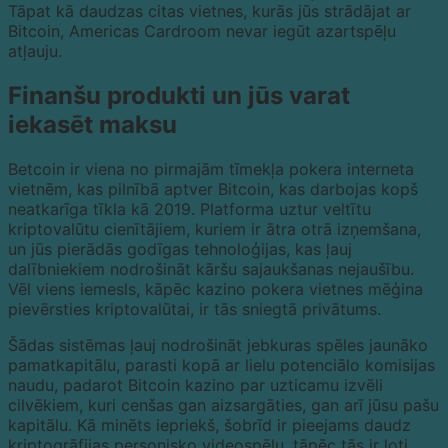
Tāpat kā daudzas citas vietnes, kurās jūs strādājat ar
Bitcoin, Americas Cardroom nevar iegūt azartspēļu
atļauju.
Finanšu produkti un jūs varat
iekasēt maksu
Betcoin ir viena no pirmajām tīmekļa pokera interneta
vietnēm, kas pilnībā aptver Bitcoin, kas darbojas kopš
neatkarīga tīkla kā 2019. Platforma uztur veltītu
kriptovalūtu cienītājiem, kuriem ir ātra otrā izņemšana,
un jūs pierādās godīgas tehnoloģijas, kas ļauj
dalībniekiem nodrošināt kāršu sajaukšanas nejaušību.
Vēl viens iemesls, kāpēc kazino pokera vietnes mēģina
pievērsties kriptovalūtai, ir tās sniegtā privātums.
Šādas sistēmas ļauj nodrošināt jebkuras spēles jaunāko
pamatkapitālu, parasti kopā ar lielu potenciālo komisijas
naudu, padarot Bitcoin kazino par uzticamu izvēli
cilvēkiem, kuri cenšas gan aizsargāties, gan arī jūsu pašu
kapitālu. Kā minēts iepriekš, šobrīd ir pieejams daudz
kriptogrāfijas personisko videospēļu, tāpēc tās ir ļoti