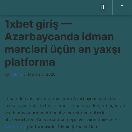
Skip
1xbet giriş —
to
content
Azərbaycanda idman
mərcləri üçün ən yaxşı
platforma
by
admin
March 6, 2026
İdman dünyası sürətlə dəyişir və Azərbaycanda da bu
inkişaf açıq şəkildə hiss olunur. İdman azarkeşləri üçün ən
vacib mövzulardan biri, məhz mərclər və etibarlı
platformalardır. Bu sahədə ən populyar variantlardan biri
1xbet giriş
platformasıdır. İdman jurnalisti kimi