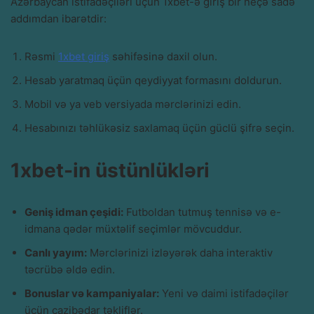
Azərbaycan istifadəçiləri üçün 1xbet-ə giriş bir neçə sadə
addımdan ibarətdir:
Rəsmi
1xbet giriş
səhifəsinə daxil olun.
Hesab yaratmaq üçün qeydiyyat formasını doldurun.
Mobil və ya veb versiyada mərclərinizi edin.
Hesabınızı təhlükəsiz saxlamaq üçün güclü şifrə seçin.
1xbet-in üstünlükləri
Geniş idman çeşidi:
Futboldan tutmuş tennisə və e-
idmana qədər müxtəlif seçimlər mövcuddur.
Canlı yayım:
Mərclərinizi izləyərək daha interaktiv
təcrübə əldə edin.
Bonuslar və kampaniyalar:
Yeni və daimi istifadəçilər
üçün cazibədar təkliflər.