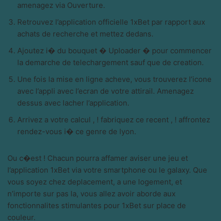
amenagez via Ouverture.
Retrouvez l’application officielle 1xBet par rapport aux
achats de recherche et mettez dedans.
Ajoutez i� du bouquet � Uploader � pour commencer
la demarche de telechargement sauf que de creation.
Une fois la mise en ligne acheve, vous trouverez l’icone
avec l’appli avec l’ecran de votre attirail. Amenagez
dessus avec lacher l’application.
Arrivez a votre calcul , ! fabriquez ce recent , ! affrontez
rendez-vous i� ce genre de lyon.
Ou c�est ! Chacun pourra affamer aviser une jeu et
l’application 1xBet via votre smartphone ou le galaxy. Que
vous soyez chez deplacement, a une logement, et
n’importe sur pas la, vous allez avoir aborde aux
fonctionnalites stimulantes pour 1xBet sur place de
couleur.