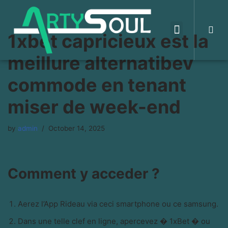
Skip
1xbet capricieux est la
to
content
meillure alternatibev
commode en tenant
miser de week-end
by
admin
October 14, 2025
Comment y acceder ?
Aerez l’App Rideau via ceci smartphone ou ce samsung.
Dans une telle clef en ligne, apercevez � 1xBet � ou