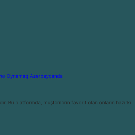
azino Oynamaq Azərbaycanda
r. Bu platformda, müştərilərin favorit olan onların hazırki