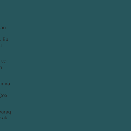
əri
. Bu
ı
 və
n
əm və
 Çox
yaraq
əkək