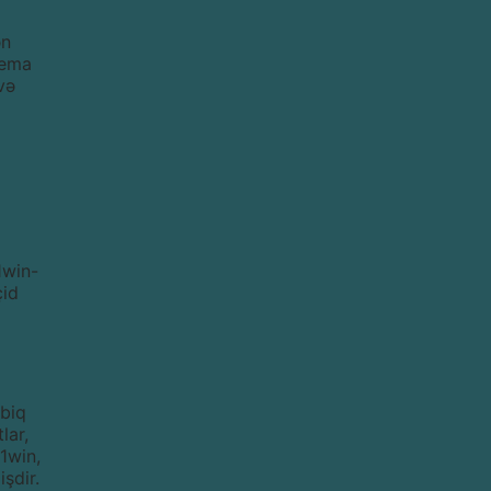
ən
nema
və
1win-
çid
tbiq
lar,
1win,
şdir.