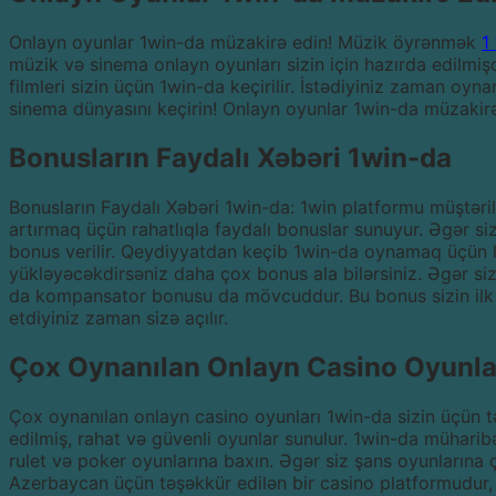
Onlayn oyunlar 1win-da müzakirə edin! Müzik öyrənmək
1
müzik və sinema onlayn oyunları sizin için hazırda edilmiş
filmleri sizin üçün 1win-da keçirilir. İstədiyiniz zaman oyn
sinema dünyasını keçirin! Onlayn oyunlar 1win-da müzakirə 
Bonusların Faydalı Xəbəri 1win-da
Bonusların Faydalı Xəbəri 1win-da: 1win platformu müştəri
artırmaq üçün rahatlıqla faydalı bonuslar sunuyur. Əgər s
bonus verilir. Qeydiyyatdan keçib 1win-da oynamaq üçün ko
yükləyəcəkdirsəniz daha çox bonus ala bilərsiniz. Əgər siz
da kompansator bonusu da mövcuddur. Bu bonus sizin ilk o
etdiyiniz zaman sizə açılır.
Çox Oynanılan Onlayn Casino Oyunla
Çox oynanılan onlayn casino oyunları 1win-da sizin üçün 
edilmiş, rahat və güvenli oyunlar sunulur. 1win-da müharibəl
rulet və poker oyunlarına baxın. Əgər siz şans oyunlarına ç
Azerbaycan üçün təşəkkür edilən bir casino platformudur, çün