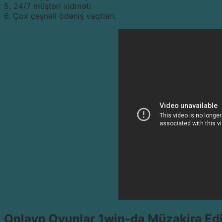
5. 24/7 müştəri xidməti
6. Çox çeşnəli ödəniş vaqtları.
Onlayn Oyunlar 1win-da Müzakirə Ed