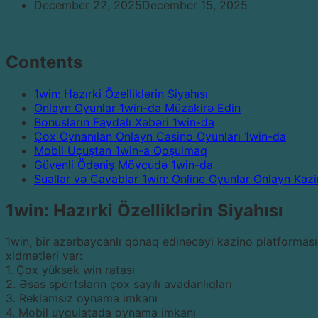
December 22, 2025
December 15, 2025
Contents
1win: Hazırki Özelliklərin Siyahısı
Onlayn Oyunlar 1win-da Müzakirə Edin
Bonusların Faydalı Xəbəri 1win-da
Çox Oynanılan Onlayn Casino Oyunları 1win-da
Mobil Uçuştan 1win-a Qoşulmaq
Güvenli Ödəniş Mövcudə 1win-da
Suallar və Cavablar 1win: Online Oyunlar Onlayn K
1win: Hazırki Özelliklərin Siyahısı
1win, bir azərbaycanlı qonaq edinəcəyi kazino platformasıdı
xidmətləri var:
1. Çox yüksek win ratası
2. Əsas sportsların çox sayılı avadanlıqları
3. Reklamsız oynama imkanı
4. Mobil uygulatada oynama imkanı