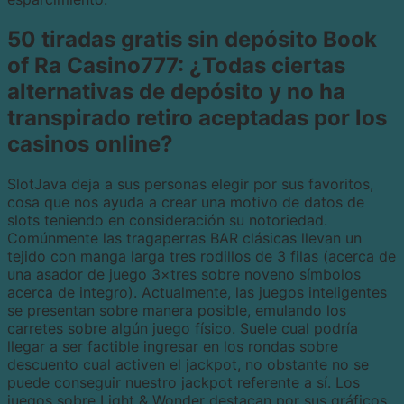
50 tiradas gratis sin depósito Book
of Ra Casino777: ¿Todas ciertas
alternativas de depósito y no ha
transpirado retiro aceptadas por los
casinos online?
SlotJava deja a sus personas elegir por sus favoritos,
cosa que nos ayuda a crear una motivo de datos de
slots teniendo en consideración su notoriedad.
Comúnmente las tragaperras BAR clásicas llevan un
tejido con manga larga tres rodillos de 3 filas (acerca de
una asador de juego 3×tres sobre noveno símbolos
acerca de integro). Actualmente, las juegos inteligentes
se presentan sobre manera posible, emulando los
carretes sobre algún juego físico. Suele cual podrí­a
llegar a ser factible ingresar en los rondas sobre
descuento cual activen el jackpot, no obstante no se
puede conseguir nuestro jackpot referente a sí. Los
juegos sobre Light & Wonder destacan por sus gráficos