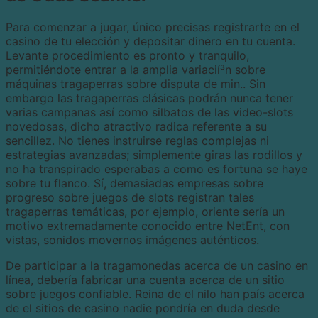
Para comenzar a jugar, único precisas registrarte en el
casino de tu elección y depositar dinero en tu cuenta.
Levante procedimiento es pronto y tranquilo,
permitiéndote entrar a la amplia variacií³n sobre
máquinas tragaperras sobre disputa de min.. Sin
embargo las tragaperras clásicas podrán nunca tener
varias campanas así­ como silbatos de las video-slots
novedosas, dicho atractivo radica referente a su
sencillez. No tienes instruirse reglas complejas ni
estrategias avanzadas; simplemente giras las rodillos y
no ha transpirado esperabas a como es fortuna se haye
sobre tu flanco. Sí, demasiadas empresas sobre
progreso sobre juegos de slots registran tales
tragaperras temáticas, por ejemplo, oriente serí­a un
motivo extremadamente conocido entre NetEnt, con
vistas, sonidos movernos imágenes auténticos.
De participar a la tragamonedas acerca de un casino en
línea, debería fabricar una cuenta acerca de un sitio
sobre juegos confiable. Reina de el nilo han país acerca
de el sitios de casino nadie pondrí­a en duda desde