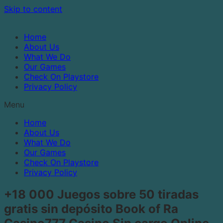
Skip to content
Home
About Us
What We Do
Our Games
Check On Playstore
Privacy Policy
Menu
Home
About Us
What We Do
Our Games
Check On Playstore
Privacy Policy
+18 000 Juegos sobre 50 tiradas
gratis sin depósito Book of Ra