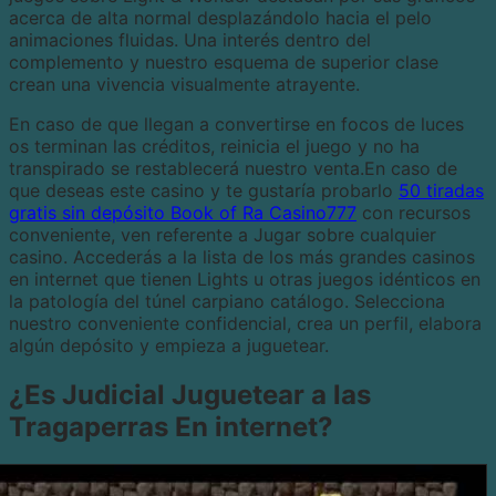
acerca de alta normal desplazándolo hacia el pelo
animaciones fluidas. Una interés dentro del
complemento y nuestro esquema de superior clase
crean una vivencia visualmente atrayente.
En caso de que llegan a convertirse en focos de luces
os terminan las créditos, reinicia el juego y no ha
transpirado se restablecerá nuestro venta.En caso de
que deseas este casino y te gustaría probarlo
50 tiradas
gratis sin depósito Book of Ra Casino777
con recursos
conveniente, ven referente a Jugar sobre cualquier
casino. Accederás a la lista de los más grandes casinos
en internet que tienen Lights u otras juegos idénticos en
la patologí­a del túnel carpiano catálogo. Selecciona
nuestro conveniente confidencial, crea un perfil, elabora
algún depósito y empieza a juguetear.
¿Es Judicial Juguetear a las
Tragaperras En internet?