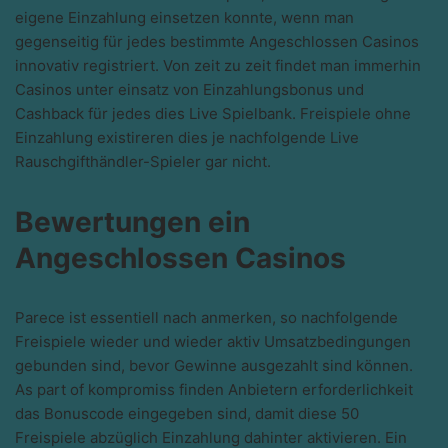
eigene Einzahlung einsetzen konnte, wenn man
gegenseitig für jedes bestimmte Angeschlossen Casinos
innovativ registriert. Von zeit zu zeit findet man immerhin
Casinos unter einsatz von Einzahlungsbonus und
Cashback für jedes dies Live Spielbank. Freispiele ohne
Einzahlung existireren dies je nachfolgende Live
Rauschgifthändler-Spieler gar nicht.
Bewertungen ein
Angeschlossen Casinos
Parece ist essentiell nach anmerken, so nachfolgende
Freispiele wieder und wieder aktiv Umsatzbedingungen
gebunden sind, bevor Gewinne ausgezahlt sind können.
As part of kompromiss finden Anbietern erforderlichkeit
das Bonuscode eingegeben sind, damit diese 50
Freispiele abzüglich Einzahlung dahinter aktivieren. Ein