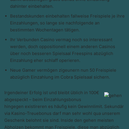
dahinter einbehalten.
Bestandskunden einbehalten fallweise Freispiele je ihre
Einzahlungen, so lange sie nachfolgende an
bestimmten Wochentagen tätigen.
Ihr Verbunden Casino vermag noch so interessant
werden, doch oppositionell einem anderen Casinos
über noch besseren Spielsaal Freespins abzüglich
Einzahlung eher schlaff operieren.
Neue Gamer vermögen zigeunern nun 50 Freispiele
abzüglich Einzahlung im Cobra Spielsaal sichern.
Irgendeiner Erfolg ist und bleibt üblich in 100€
abgespeckt – beim Einzahlungsbonus
hingegen existireren es häufig kein Gewinnlimit. Sekundär
via Kasino-Treuebonus darf man sehr wohl qua unserem
Geschenk belohnt sie sind. Inside den gehen meisten
Abholzen bekommt man Freispiele, diese man abzüglich