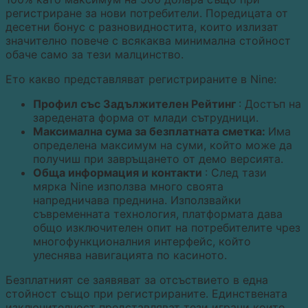
регистриране за нови потребители. Поредицата от
десетни бонус с разновидностита, които излизат
значително повече с всякаква минимална стойност
обаче само за тези малцинство.
Ето какво представляват регистрираните в Nine:
Профил със Задължителен Рейтинг
: Достъп на
заредената форма от млади сътрудници.
Максимална сума за безплатната сметка:
Има
определена максимум на суми, който може да
получиш при завръщането от демо версията.
Обща информация и контакти
: След тази
мярка Nine използва много своята
напредничава преднина. Използвайки
съвременната технология, платформата дава
общо изключителен опит на потребителите чрез
многофункционалния интерфейс, който
улеснява навигацията по касиното.
Безплатният се заявяват за отсъствието в една
стойност също при регистрираните. Единствената
изключителност представляват тези играчи които