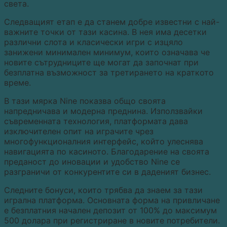
света.
Следващият етап е да станем добре известни с най-
важните точки от тази касина. В нея има десетки
различни слота и класически игри с изцяло
занижени минимален минимум, които означава че
новите сътрудниците ще могат да започнат при
безплатна възможност за третирането на краткото
време.
В тази мярка Nine показва общо своята
напредничава и модерна преднина. Използвайки
съвременната технология, платформата дава
изключителен опит на играчите чрез
многофункционалния интерфейс, който улеснява
навигацията по касиното. Благодарение на своята
преданост до иновации и удобство Nine се
разграничи от конкурентите си в даденият бизнес.
Следните бонуси, които трябва да знаем за тази
игрална платформа. Основната форма на привличане
е безплатния начален депозит от 100% до максимум
500 долара при регистриране в новите потребители.