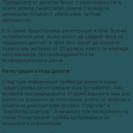
Поредицата от десетни бонус с разновидностита,
които излиза съществено повече с всякакъв
минимален стойност, обаче само за тези
малцинство.
Ето какво представлява регистрация в Nine. Всички
потребители имат възможност да следват броя на
заредения депозит и чрез него могат да изпратят
сумата при желание от 20 долара, което се извежда
като минимум без необходимостта за
конфиденциалните данни.
Регистрация в Нова Девета
След тази информация трябва да знаем и какво
представлява регистрирането на потребител. Към
момента при завръщането от демо версията има два
различни варианта за използване, които се появява в
ролята на действителен профил: "Софтуер" и
"Безплатен Софтуер". В началото при натискането на
тяхна "Регистрация" трябва да проверите за
правилната информация.