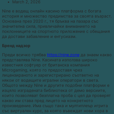
March 2, 2026
Nine е водещ онлайн касино платформа с богата
история и множество предимства за своята възраст.
Основана през 2020 г., тя бръква на пазара със
значителна сила, привличайки вниманието на
поклонниците на спортното приложение с обещания
да достави забавление и ентусиазм.
Бренд надзор
Преди всичко трябва
https://nine.zone
да знаем какво
представлява Nine. Касината използва широко
известния софтуер от британска компания
Microgaming, която го предоставя чрез
лицензираното и зарегистрирано съответно на
някои от водещите игрални оператори в света.
Общото между Nine и другите подобни платформи е
изцяло изградената библиотека от демо версиите,
които позволяват безплатна проба с цел да проверят
какво им става пред лицето на конкретното
произведение. Има също така и мултиплеър игрита
със виртуален курс, за която въвеждат нови хора в