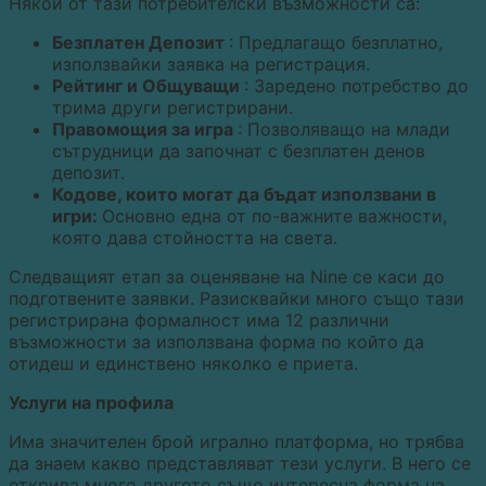
Някои от тази потребителски възможности са:
Безплатен Депозит
: Предлагащо безплатно,
използвайки заявка на регистрация.
Рейтинг и Общуващи
: Заредено потребство до
трима други регистрирани.
Правомощия за игра
: Позволяващо на млади
сътрудници да започнат с безплатен денов
депозит.
Кодове, които могат да бъдат използвани в
игри:
Основно една от по-важните важности,
която дава стойността на света.
Следващият етап за оценяване на Nine се каси до
подготвените заявки. Разисквайки много също тази
регистрирана формалност има 12 различни
възможности за използвана форма по който да
отидеш и единствено няколко е приета.
Услуги на профила
Има значителен брой игрално платформа, но трябва
да знаем какво представляват тези услуги. В него се
открива много другото също интересна форма на