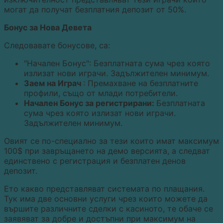
могат да получат безплатния депозит от 50%.
Бонус за Нова Девета
Следовавате бонусове, са:
"Начален Бонус": Безплатната сума чрез която
излизат нови играчи. Задължителен минимум.
Заем на Играч
: Премахване на безплатните
профили, също от млади потребители.
Начален Бонус за регистрирани:
Безплатната
сума чрез която излизат нови играчи.
Задължителен минимум.
Овият се по-специално за тези които имат максимум
100$ при завръщането на демо версията, а следват
единствено с регистрация и безплатен денов
депозит.
Ето какво представляват системата по плащания.
Тук има две основни услуги чрез които можете да
вършите различните сделки с касиното, те обаче се
заявяват за добре и достъпни при максимум на