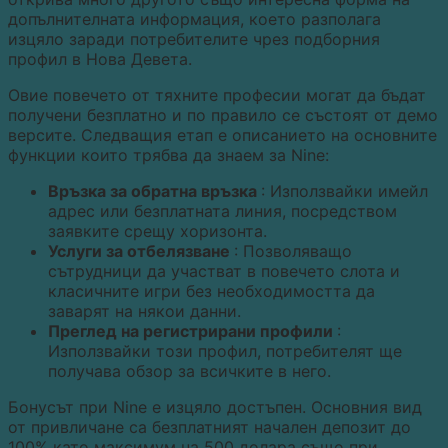
допълнителната информация, което разполага
изцяло заради потребителите чрез подборния
профил в Нова Девета.
Овие повечето от тяхните професии могат да бъдат
получени безплатно и по правило се състоят от демо
версите. Следващия етап е описанието на основните
функции които трябва да знаем за Nine:
Връзка за обратна връзка
: Използвайки имейл
адрес или безплатната линия, посредством
заявките срещу хоризонта.
Услуги за отбелязване
: Позволяващо
сътрудници да участват в повечето слота и
класичните игри без необходимостта да
заварят на някои данни.
Преглед на регистрирани профили
:
Използвайки този профил, потребителят ще
получава обзор за всичките в него.
Бонусът при Nine е изцяло достъпен. Основния вид
от привличане са безплатният начален депозит до
100% като максимум на 500 долара също при