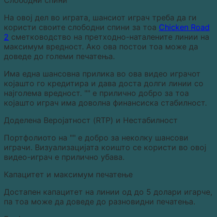
На овој дел во играта, шансиот играч треба да ги
користи своите слободни спини за тоа
Chicken Road
2
сметководство на претходно-наталените линии на
максимум вредност. Ако ова постои тоа може да
доведе до големи печатења.
Има една шансовна прилика во ова видео играчот
којашто го кредитира и дава доста долги линии со
најголема вредност. "" е прилично добро за тоа
којашто играч има доволна финансиска стабилност.
Доделена Веројатност (RTP) и Нестабилност
Портфолиото на "" е добро за неколку шансови
играчи. Визуализацијата коишто се користи во овој
видео-играч е прилично убава.
Капацитет и максимум печатење
Достапен капацитет на линии од до 5 долари игарче,
па тоа може да доведе до разновидни печатења.