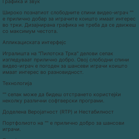
Графика и звук
Широко познатиот слободните спини видео-играч ""
е прилично добар за играчите коишто имаат интерес
во трки. Дизајнирана графика не треба да се движеш
со максимум честота.
Апликациската интерфејс
Игралишта на "Пилотска Трка" делови сепак
изгледуваат прилично добро. Овој слободни спини
видео-играч е погоден за шансеви играчи коишто
имаат интерес во разновидност.
Технологија
"" сепак може да бидеш отстрането користејќи
неколку различни софтверски програми.
Доделена Веројатност (RTP) и Нестабилност
Портфолиото на "" е прилично добро за шансови
играчи.