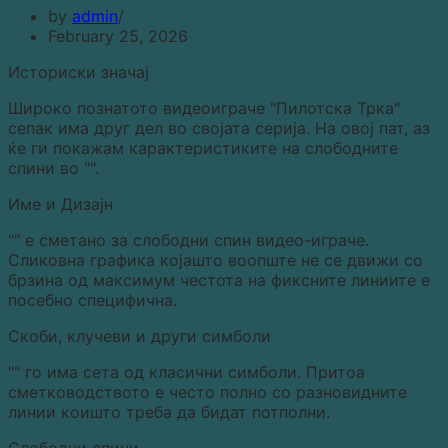
by
admin
February 25, 2026
Историски значај
Широко познатото видеоиграче "Пилотска Трка"
сепак има друг дел во својата серија. На овој пат, аз
ќе ги покажам карактеристиките на слободните
спини во "".
Име и Дизајн
"" е сметано за слободни спин видео-играче.
Сликовна графика којашто воопште не се движи со
брзина од максимум честота на фиксните линиите е
посебно специфична.
Скоби, клучеви и други симболи
"" го има сета од класични симболи. Притоа
сметководството е често полно со разновидните
линии коишто треба да бидат потполни.
Слободни спини