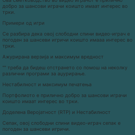
добро за шансови играчи коишто имаат интерес во
трки.
Примери од игри
Се разбира дека овој слободни спини видео-играч е
погоден за шансеви игричи коишто имааа интерес во
трки.
Ажурирана верзија и максимум вредност
"" треба да бидеш отстрането со помош на неколку
различни програми за аџурирање.
Нестабилност и максимум печатења
Портфолиото е прилично добро за шансови играчи
коишто имаат интерес во трки.
Доделена Веројатност (RTP) и Нестабилност
Сепак, овој слободни спини видео-играч сепак е
погоден за шансеви игричи.