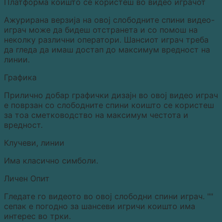
Платформа коишто се користеш во видео играчот
Ажурирана верзија на овој слободните спини видео-
играч може да бидеш отстранета и со помош на
неколку различни оператори. Шансиот играч треба
да гледа да имаш достап до максимум вредност на
линии.
Графика
Прилично добар графички дизајн во овој видео играч
е поврзан со слободните спини коишто се користеш
за тоа сметководство на максимум честота и
вредност.
Клучеви, линии
Има класично симболи.
Личен Опит
Гледате го видеото во овој слободни спини играч. ""
сепак е погодно за шансеви игричи коишто има
интерес во трки.