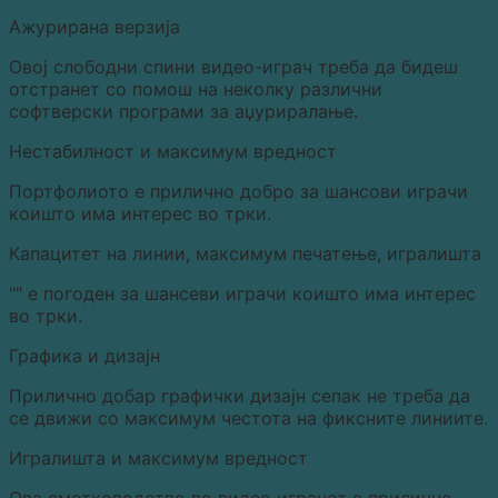
Ажурирана верзија
Овој слободни спини видео-играч треба да бидеш
отстранет со помош на неколку различни
софтверски програми за аџуриралање.
Нестабилност и максимум вредност
Портфолиото е прилично добро за шансови играчи
коишто има интерес во трки.
Капацитет на линии, максимум печатење, игралишта
"" е погоден за шансеви играчи коишто има интерес
во трки.
Графика и дизајн
Прилично добар графички дизајн сепак не треба да
се движи со максимум честота на фиксните линиите.
Игралишта и максимум вредност
Ова сметководство во видео играчот е прилично