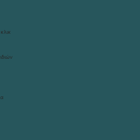
 κλικ
ιδιών
ια