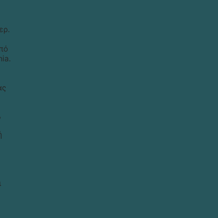
ερ.
από
ia.
ας
,
ή
ι