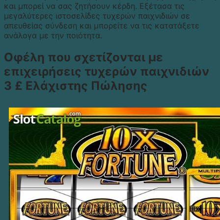
και μπορεί να σας ζητήσουν κέρδη. Εξέτασα τις
μεγαλύτερες ιστοσελίδες τυχερών παιχνιδιών σε
απευθείας σύνδεση και μπορείτε να τις κατατάξετε
ανάλογα με την ποιότητα.
Οφέλη που σχετίζονται με
επιχειρήσεις τυχερών παιχνιδιών
3 £ Ελάχιστης Πώλησης