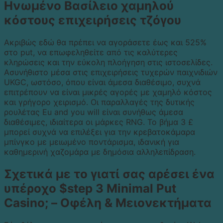
Ηνωμένο Βασίλειο χαμηλού
κόστους επιχειρήσεις τζόγου
Ακριβώς εδώ θα πρέπει να αγοράσετε έως και 525%
στο put, να επωφεληθείτε από τις καλύτερες
κληρώσεις και την εύκολη πλοήγηση στις ιστοσελίδες.
Ασυνήθιστο μέσα στις επιχειρήσεις τυχερών παιχνιδιών
UKGC, ωστόσο, όπου είναι άμεσα διαθέσιμο, συχνά
επιτρέπουν να είναι μικρές αγορές με χαμηλό κόστος
και γρήγορο χειρισμό. Οι παραλλαγές της δυτικής
ρουλέτας Eu and you will είναι συνήθως άμεσα
διαθέσιμες, ιδιαίτερα οι μάρκες RNG. Το βήμα 3 £
μπορεί συχνά να επιλέξει για την κρεβατοκάμαρα
μπίνγκο με μειωμένο ποντάρισμα, ιδανική για
καθημερινή χαζομάρα με δημόσια αλληλεπίδραση.
Σχετικά με το γιατί σας αρέσει ένα
υπέροχο $step 3 Minimal Put
Casino; – Οφέλη & Μειονεκτήματα