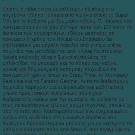
Επίσης, η πιθανότητα μεγαλύτερου κέρδους στο
σύγχρονο τζάκποτ μακριά από λιμάνια όπως το Super
Moolah το καθιστά μια ζουμερή επιλογή. Οι παίκτες που
πραγματοποιούν το χαμηλότερο ποσό των £10 κατά τη
διάρκεια των επιχειρήσεων τζόγου μεσιτείας σε
πραγματικό χρόνο του Ηνωμένου Βασιλείου θα
απολαύσουν μια μεγάλη ποικιλία από γνήσια online
παιχνίδια που μεταδίδονται από κορυφαία στούντιο.
Κοινές επιλογές είναι η ζωντανή ρουλέτα, το
μπλάκτζακ, το μπακαρά και το πόκερ του καζίνο,
καθώς και δημιουργικές εκπομπές παιχνιδιών σε
πραγματικό χρόνο, όπως το Crazy Time, το Monopoly
Real time και το Fantasy Catcher. Αυτά τα διαδικτυακά
παιχνίδια παρέχουν μια ενθουσιώδη και καθηλωτική
γνώση πραγματικών ανθρώπων, που έχουν
διαδραστικά, καθώς και την ευκαιρία να μιλήσετε με
τους περισσότερους άλλους συμμετέχοντες, απευθείας
από το σπίτι σας. Αντιπαραθέτουμε ένα ενημερωμένο
καζίνο στο Διαδίκτυο στο Ηνωμένο Βασίλειο που
παρέχουν προσκεκλημένα μπόνους για να κατέχετε το
απόλυτο ελάχιστο ποσό από δέκα £, που περιγράφεται